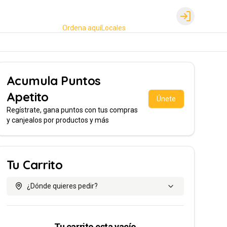
Login
Ordena aquí
Locales
Acumula
Puntos
Apetito
Únete
Regístrate, gana puntos con tus compras
y canjealos por productos y más
Tu Carrito
¿Dónde quieres pedir?
Tu carrito esta vacío