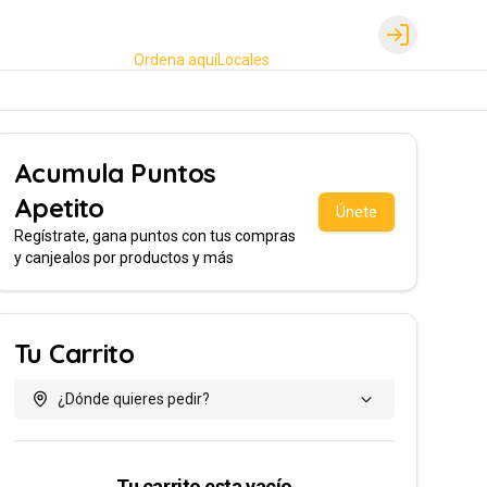
Login
Ordena aquí
Locales
Acumula
Puntos
Apetito
Únete
Regístrate, gana puntos con tus compras
y canjealos por productos y más
Tu Carrito
¿Dónde quieres pedir?
Tu carrito esta vacío